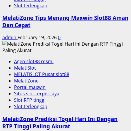
Slot terlengkap
MelatiZone Tips Menang Maxwin Slot88 Aman
Dan Cepat
admin
February 19, 2026
0
Agen slot88 resmi
MelatiSlot
MELATISLOT Pusat slot88
MelatiZone
Portal maxwin
Situs slot terpercaya
Slot RTP tinggi
Slot terlengkap
MelatiZone Prediksi Togel Hari Ini Dengan
RTP Tinggi Paling Akurat