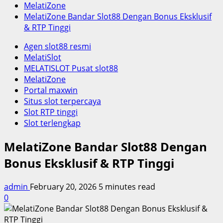
MelatiZone
MelatiZone Bandar Slot88 Dengan Bonus Eksklusif
& RTP Tinggi
Agen slot88 resmi
MelatiSlot
MELATISLOT Pusat slot88
MelatiZone
Portal maxwin
Situs slot terpercaya
Slot RTP tinggi
Slot terlengkap
MelatiZone Bandar Slot88 Dengan
Bonus Eksklusif & RTP Tinggi
admin
February 20, 2026
5 minutes read
0