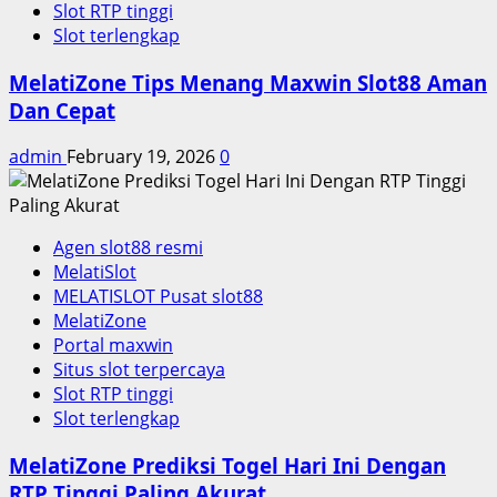
Slot RTP tinggi
Slot terlengkap
MelatiZone Tips Menang Maxwin Slot88 Aman
Dan Cepat
admin
February 19, 2026
0
Agen slot88 resmi
MelatiSlot
MELATISLOT Pusat slot88
MelatiZone
Portal maxwin
Situs slot terpercaya
Slot RTP tinggi
Slot terlengkap
MelatiZone Prediksi Togel Hari Ini Dengan
RTP Tinggi Paling Akurat