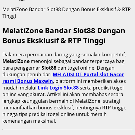
MelatiZone Bandar Slot88 Dengan Bonus Eksklusif & RTP
Tinggi
MelatiZone Bandar Slot88 Dengan
Bonus Eksklusif & RTP Tinggi
Dalam era permainan daring yang semakin kompetitif,
MelatiZone
menonjol sebagai bandar terpercaya bagi
para penggemar
Slot88
dan togel online. Dengan
dukungan penuh dari
MELATISLOT Portal slot Gacor
resmi Bonus Maxwin
, platform ini memberikan akses
mudah melalui
Link Login Slot88
serta prediksi togel
online yang akurat. Artikel ini akan membahas secara
lengkap keunggulan bermain di MelatiZone, strategi
memanfaatkan bonus eksklusif, pentingnya RTP tinggi,
hingga tips prediksi togel online untuk meraih
kemenangan maksimal.