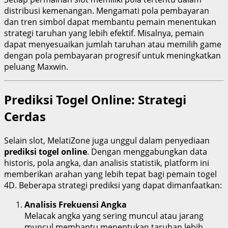
distribusi kemenangan. Mengamati pola pembayaran
dan tren simbol dapat membantu pemain menentukan
strategi taruhan yang lebih efektif. Misalnya, pemain
dapat menyesuaikan jumlah taruhan atau memilih game
dengan pola pembayaran progresif untuk meningkatkan
peluang Maxwin.
Prediksi Togel Online: Strategi
Cerdas
Selain slot, MelatiZone juga unggul dalam penyediaan
prediksi togel online
. Dengan menggabungkan data
historis, pola angka, dan analisis statistik, platform ini
memberikan arahan yang lebih tepat bagi pemain togel
4D. Beberapa strategi prediksi yang dapat dimanfaatkan:
Analisis Frekuensi Angka
Melacak angka yang sering muncul atau jarang
muncul membantu menentukan taruhan lebih