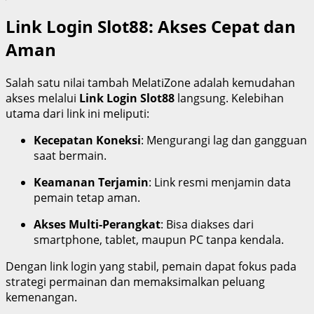
Link Login Slot88: Akses Cepat dan
Aman
Salah satu nilai tambah MelatiZone adalah kemudahan
akses melalui
Link Login Slot88
langsung. Kelebihan
utama dari link ini meliputi:
Kecepatan Koneksi
: Mengurangi lag dan gangguan
saat bermain.
Keamanan Terjamin
: Link resmi menjamin data
pemain tetap aman.
Akses Multi-Perangkat
: Bisa diakses dari
smartphone, tablet, maupun PC tanpa kendala.
Dengan link login yang stabil, pemain dapat fokus pada
strategi permainan dan memaksimalkan peluang
kemenangan.