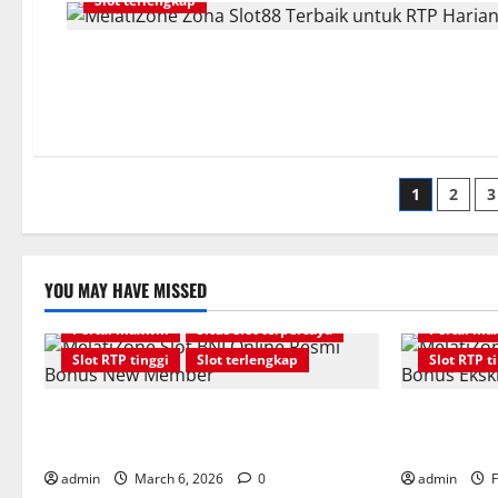
Slot terlengkap
Posts
1
2
3
pagina
Agen slot88 resmi
MelatiSlot
Agen slot
YOU MAY HAVE MISSED
MELATISLOT Pusat slot88
MelatiZone
MELATISLO
Portal maxwin
Situs slot terpercaya
Portal ma
Slot RTP tinggi
Slot terlengkap
Slot RTP t
MelatiZone Slot BNI Online Resmi Bonus
MelatiZone
New Member
Eksklusif &
admin
March 6, 2026
0
admin
F