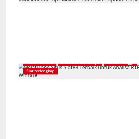
Agen slot88 resmi
MelatiSlot
MELATISLOT Pusat slot88
MelatiZone
Portal maxwin
Situs slot terpercaya
Slot RTP tinggi
Slot terlengkap
Agen slot88 resmi
MelatiSlot
MELATISLOT Pusat slot88
MelatiZone
Portal maxwin
Situs slot terpercaya
Slot RTP tinggi