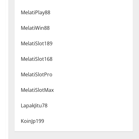
MelatiPlay88
MelatiWin88
MelatiSlot189
MelatiSlot168
MelatiSlotPro
MelatiSlotMax
LapakJitu78
KoinJp199