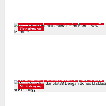
Agen slot88 resmi
MelatiSlot
MELATISLOT Pusat slot88
MelatiZone
Portal maxwin
Situs slot terpercaya
Slot RTP tinggi
Slot terlengkap
Agen slot88 resmi
MelatiSlot
MELATISLOT Pusat slot88
MelatiZone
Portal maxwin
Situs slot terpercaya
Slot RTP tinggi
Slot terlengkap