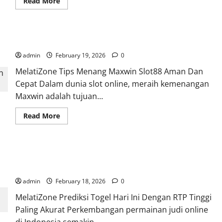
Read
Read More
more
about
MelatiZone
Bandar
Slot88
MelatiZone Tips Menang Maxwin Slot88 Aman Dan Cepat
Dengan
Bonus
admin
February 19, 2026
Eksklusif
0
&
RTP
MelatiZone Tips Menang Maxwin Slot88 Aman Dan
Tinggi
Cepat Dalam dunia slot online, meraih kemenangan
Maxwin adalah tujuan...
Read
Read More
more
about
MelatiZone
Tips
Menang
MelatiZone Prediksi Togel Hari Ini Dengan RTP Tinggi Paling
Maxwin
Slot88
Akurat
Aman
Dan
admin
February 18, 2026
0
Cepat
MelatiZone Prediksi Togel Hari Ini Dengan RTP Tinggi
Paling Akurat Perkembangan permainan judi online