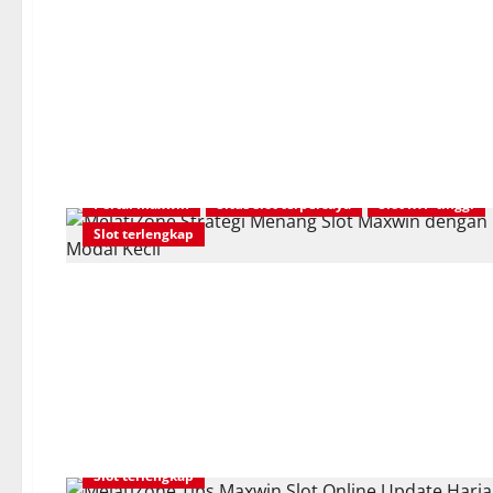
Agen slot88 resmi
MelatiSlot
MELATISLOT Pusat slot88
MelatiZone
Portal maxwin
Situs slot terpercaya
Slot RTP tinggi
Slot terlengkap
Agen slot88 resmi
MelatiSlot
MELATISLOT Pusat slot88
MelatiZone
Portal maxwin
Situs slot terpercaya
Slot RTP tinggi
Slot terlengkap