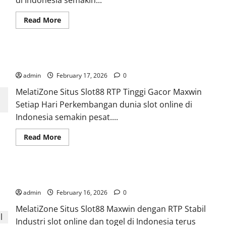
di Indonesia semakin...
Read
Read More
more
about
MelatiZone
Prediksi
Togel
MelatiZone Situs Slot88 RTP Tinggi Gacor Maxwin Setiap Hari
Hari
Ini
admin
February 17, 2026
Dengan
0
RTP
Tinggi
MelatiZone Situs Slot88 RTP Tinggi Gacor Maxwin
Paling
Setiap Hari Perkembangan dunia slot online di
Akurat
Indonesia semakin pesat....
Read
Read More
more
about
MelatiZone
Situs
Slot88
MelatiZone Situs Slot88 Maxwin dengan RTP Stabil
RTP
Tinggi
admin
February 16, 2026
Gacor
0
Maxwin
Setiap
MelatiZone Situs Slot88 Maxwin dengan RTP Stabil
Hari
Industri slot online dan togel di Indonesia terus