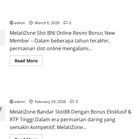
MelatiZone Slot BNI Online Resmi Bonus New Member
admin
March 6, 2026
0
MelatiZone Slot BNI Online Resmi Bonus New
Member – Dalam beberapa tahun terakhir,
permainan slot online mengalami...
Read
Read More
more
about
MelatiZone
Slot
BNI
MelatiZone Bandar Slot88 Dengan Bonus Eksklusif & RTP
Online
Resmi
Tinggi
Bonus
New
admin
February 20, 2026
0
Member
MelatiZone Bandar Slot88 Dengan Bonus Eksklusif &
RTP Tinggi Dalam era permainan daring yang
semakin kompetitif, MelatiZone...