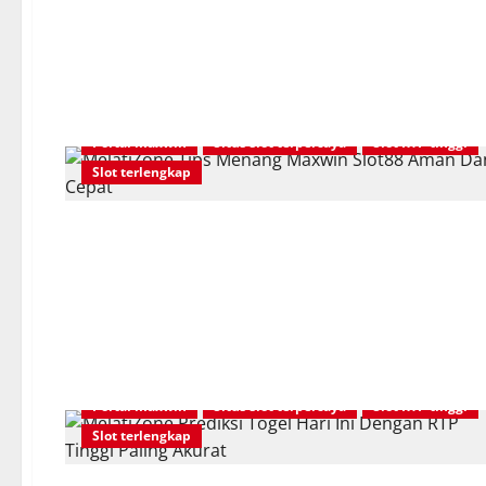
Agen slot88 resmi
MelatiSlot
MELATISLOT Pusat slot88
MelatiZone
Portal maxwin
Situs slot terpercaya
Slot RTP tinggi
Slot terlengkap
Agen slot88 resmi
MelatiSlot
MELATISLOT Pusat slot88
MelatiZone
Portal maxwin
Situs slot terpercaya
Slot RTP tinggi
Slot terlengkap