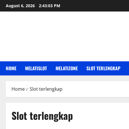
Skip
August 6, 2026
2:43:03 PM
to
content
HOME
MELATISLOT
MELATIZONE
SLOT TERLENGKAP
Home
Slot terlengkap
Slot terlengkap