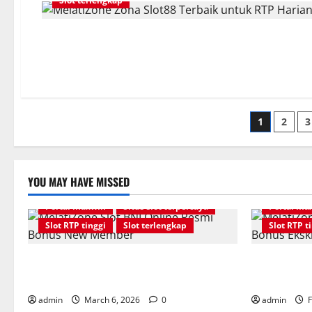
Slot terlengkap
Posts
1
2
3
pagina
Agen slot88 resmi
MelatiSlot
Agen slot
YOU MAY HAVE MISSED
MELATISLOT Pusat slot88
MelatiZone
MELATISLO
Portal maxwin
Situs slot terpercaya
Portal ma
Slot RTP tinggi
Slot terlengkap
Slot RTP t
MelatiZone Slot BNI Online Resmi Bonus
MelatiZone
New Member
Eksklusif &
admin
March 6, 2026
0
admin
F