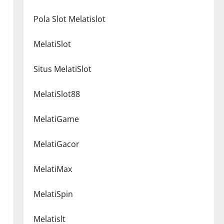
Pola Slot Melatislot
MelatiSlot
Situs MelatiSlot
MelatiSlot88
MelatiGame
MelatiGacor
MelatiMax
MelatiSpin
Melatislt