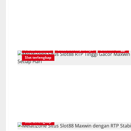
Agen slot88 resmi
MelatiSlot
MELATISLOT Pusat slot88
MelatiZone
Portal maxwin
Situs slot terpercaya
Slot RTP tinggi
Slot terlengkap
Agen slot88 resmi
MelatiSlot
MELATISLOT Pusat slot88
MelatiZone
Portal maxwin
Situs slot terpercaya
Slot RTP tinggi
Slot terlengkap