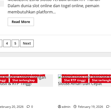
Dalam dunia slot online dan togel online, pemain
membutuhkan platform...
Read
Read More
more
about
MelatiZone
Zona
Slot88
Terbaik
4
5
Next
untuk
RTP
tion
Harian
88 resmi
MelatiSlot
Agen slot88 resmi
MelatiSlo
T Pusat slot88
MelatiZone
MELATISLOT Pusat slot88
M
xwin
Situs slot terpercaya
Portal maxwin
Situs slot te
inggi
Slot terlengkap
Slot RTP tinggi
Slot terleng
 Bandar Slot88 Dengan Bonus
MelatiZone Tips Menang Max
 RTP Tinggi
Aman Dan Cepat
ebruary 20, 2026
0
admin
February 19, 2026