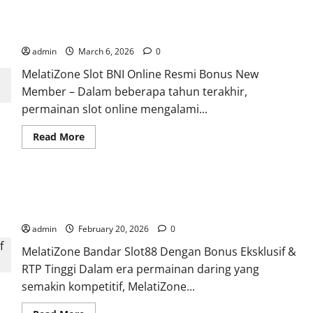
MelatiZone Slot BNI Online Resmi Bonus New Member
admin
March 6, 2026
0
MelatiZone Slot BNI Online Resmi Bonus New
Member – Dalam beberapa tahun terakhir,
permainan slot online mengalami...
Read
Read More
more
about
MelatiZone
Slot
BNI
MelatiZone Bandar Slot88 Dengan Bonus Eksklusif & RTP
Online
Resmi
Tinggi
Bonus
New
admin
February 20, 2026
0
Member
MelatiZone Bandar Slot88 Dengan Bonus Eksklusif &
RTP Tinggi Dalam era permainan daring yang
semakin kompetitif, MelatiZone...