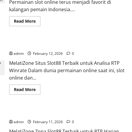
Permainan slot online terus menjadi favorit di
kalangan pemain Indonesia....
Read
Read More
more
about
MelatiZone
Tips
Maxwin
MelatiZone Situs Slot88 Terbaik untuk Analisa RTP Winrate
Slot
Online
admin
February 12, 2026
Update
0
Harian
MelatiZone Situs Slot88 Terbaik untuk Analisa RTP
Winrate Dalam dunia permainan online saat ini, slot
online dan...
Read
Read More
more
about
MelatiZone
Situs
Slot88
MelatiZone Zona Slot88 Terbaik untuk RTP Harian
Terbaik
untuk
admin
February 11, 2026
Analisa
0
RTP
Winrate
MelatiZone Zona Slot88 Terbaik untuk RTP Harian