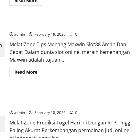
Read
Read More
more
about
MelatiZone
Bandar
Slot88
MelatiZone Tips Menang Maxwin Slot88 Aman Dan Cepat
Dengan
Bonus
admin
February 19, 2026
Eksklusif
0
&
RTP
MelatiZone Tips Menang Maxwin Slot88 Aman Dan
Tinggi
Cepat Dalam dunia slot online, meraih kemenangan
Maxwin adalah tujuan...
Read
Read More
more
about
MelatiZone
Tips
Menang
MelatiZone Prediksi Togel Hari Ini Dengan RTP Tinggi Paling
Maxwin
Slot88
Akurat
Aman
Dan
admin
February 18, 2026
0
Cepat
MelatiZone Prediksi Togel Hari Ini Dengan RTP Tinggi
Paling Akurat Perkembangan permainan judi online