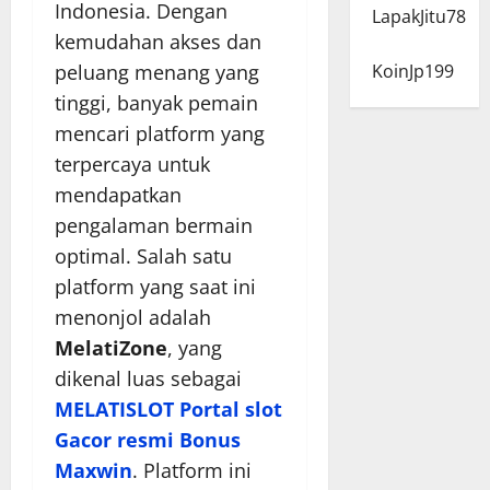
Indonesia. Dengan
LapakJitu78
kemudahan akses dan
KoinJp199
peluang menang yang
tinggi, banyak pemain
mencari platform yang
terpercaya untuk
mendapatkan
pengalaman bermain
optimal. Salah satu
platform yang saat ini
menonjol adalah
MelatiZone
, yang
dikenal luas sebagai
MELATISLOT Portal slot
Gacor resmi Bonus
Maxwin
. Platform ini