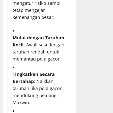
mengatur risiko sambil
tetap mengejar
kemenangan besar:
Mulai dengan Taruhan
Kecil
: Awali sesi dengan
taruhan rendah untuk
memantau pola gacor.
Tingkatkan Secara
Bertahap
: Naikkan
taruhan jika pola gacor
mendukung peluang
Maxwin.