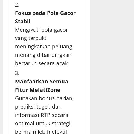
Fokus pada Pola Gacor
Stabil
Mengikuti pola gacor
yang terbukti
meningkatkan peluang
menang dibandingkan
bertaruh secara acak.
Manfaatkan Semua
Fitur MelatiZone
Gunakan bonus harian,
prediksi togel, dan
informasi RTP secara
optimal untuk strategi
bermain lebih efektif.