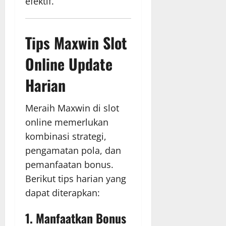
efektif.
Tips Maxwin Slot
Online Update
Harian
Meraih Maxwin di slot
online memerlukan
kombinasi strategi,
pengamatan pola, dan
pemanfaatan bonus.
Berikut tips harian yang
dapat diterapkan:
1. Manfaatkan Bonus