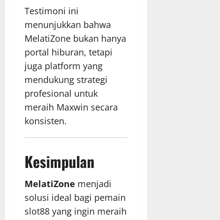
Testimoni ini
menunjukkan bahwa
MelatiZone bukan hanya
portal hiburan, tetapi
juga platform yang
mendukung strategi
profesional untuk
meraih Maxwin secara
konsisten.
Kesimpulan
MelatiZone
menjadi
solusi ideal bagi pemain
slot88 yang ingin meraih