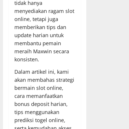
tidak hanya
menyediakan ragam slot
online, tetapi juga
memberikan tips dan
update harian untuk
membantu pemain
meraih Maxwin secara
konsisten.
Dalam artikel ini, kami
akan membahas strategi
bermain slot online,
cara memanfaatkan
bonus deposit harian,
tips menggunakan
prediksi togel online,
serta kemudahan akses