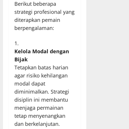
Berikut beberapa
strategi profesional yang
diterapkan pemain
berpengalaman:
Kelola Modal dengan
Bijak
Tetapkan batas harian
agar risiko kehilangan
modal dapat
diminimalkan. Strategi
disiplin ini membantu
menjaga permainan
tetap menyenangkan
dan berkelanjutan.