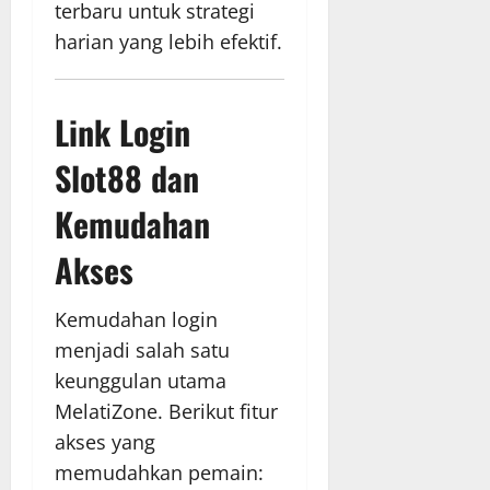
terbaru untuk strategi
harian yang lebih efektif.
Link Login
Slot88 dan
Kemudahan
Akses
Kemudahan login
menjadi salah satu
keunggulan utama
MelatiZone. Berikut fitur
akses yang
memudahkan pemain: