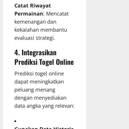
Catat Riwayat
Permainan
: Mencatat
kemenangan dan
kekalahan membantu
evaluasi strategi.
4. Integrasikan
Prediksi Togel Online
Prediksi togel online
dapat meningkatkan
peluang menang
dengan menyediakan
data angka yang relevan: