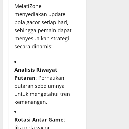
MelatiZone
menyediakan update
pola gacor setiap hari,
sehingga pemain dapat
menyesuaikan strategi
secara dinamis:
Analisis Riwayat
Putaran
: Perhatikan
putaran sebelumnya
untuk mengetahui tren
kemenangan.
Rotasi Antar Game
:
Jika pola gacor