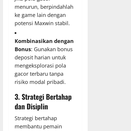
menurun, berpindahlah
ke game lain dengan
potensi Maxwin stabil.
Kombinasikan dengan
Bonus
: Gunakan bonus
deposit harian untuk
mengeksplorasi pola
gacor terbaru tanpa
risiko modal pribadi.
3. Strategi Bertahap
dan Disiplin
Strategi bertahap
membantu pemain