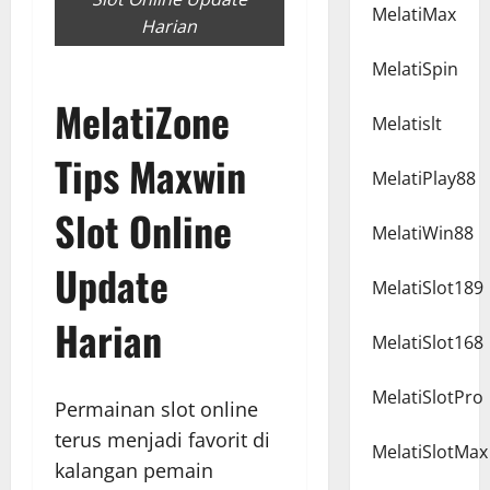
MelatiMax
Harian
MelatiSpin
MelatiZone
Melatislt
Tips Maxwin
MelatiPlay88
Slot Online
MelatiWin88
Update
MelatiSlot189
Harian
MelatiSlot168
MelatiSlotPro
Permainan slot online
terus menjadi favorit di
MelatiSlotMax
kalangan pemain