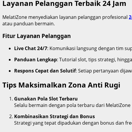
Layanan Pelanggan Terbaik 24 Jam
MelatiZone menyediakan layanan pelanggan profesional
2
atau panduan bermain.
Fitur Layanan Pelanggan
Live Chat 24/7
: Komunikasi langsung dengan tim su
Panduan Lengkap
: Tutorial slot, tips strategi, h
Respons Cepat dan Solutif
: Setiap pertanyaan dij
Tips Maksimalkan Zona Anti Rugi
Gunakan Pola Slot Terbaru
Selalu bermain dengan pola terbaru dari MelatiZo
Kombinasikan Strategi dan Bonus
Strategi yang tepat dipadukan dengan bonus dan fr