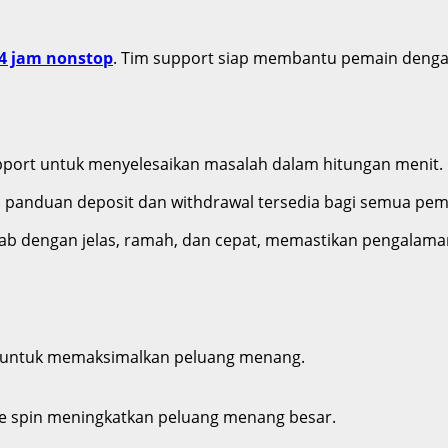
4 jam nonstop
. Tim support siap membantu pemain dengan 
pport untuk menyelesaikan masalah dalam hitungan menit.
ingga panduan deposit dan withdrawal tersedia bagi semua pem
awab dengan jelas, ramah, dan cepat, memastikan pengalam
ne untuk memaksimalkan peluang menang.
ee spin meningkatkan peluang menang besar.