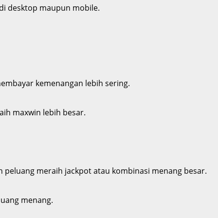
 di desktop maupun mobile.
membayar kemenangan lebih sering.
aih maxwin lebih besar.
n peluang meraih jackpot atau kombinasi menang besar.
eluang menang.