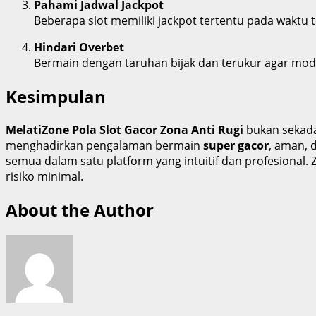
Pahami Jadwal Jackpot
Beberapa slot memiliki jackpot tertentu pada wakt
Hindari Overbet
Bermain dengan taruhan bijak dan terukur agar mo
Kesimpulan
MelatiZone Pola Slot Gacor Zona Anti Rugi
bukan sekad
menghadirkan pengalaman bermain
super gacor
, aman,
semua dalam satu platform yang intuitif dan profesional. 
risiko minimal.
About the Author