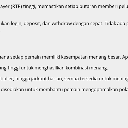
Player (RTP) tinggi, memastikan setiap putaran memberi p
ukan login, deposit, dan withdraw dengan cepat. Tidak ad
.
 mana setiap pemain memiliki kesempatan menang besar. A
luang tinggi untuk menghasilkan kombinasi menang.
multiplier, hingga jackpot harian, semua tersedia untuk men
if disediakan untuk membantu pemain mengoptimalkan pola 