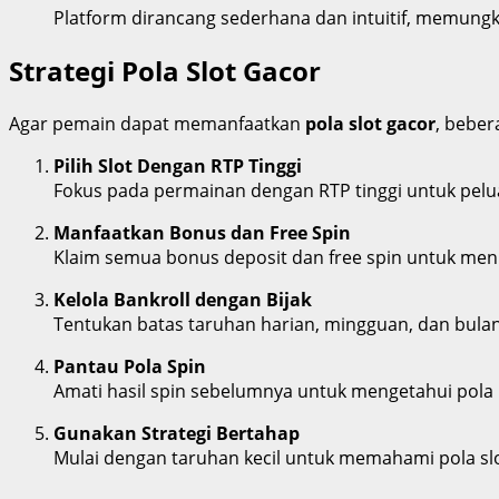
Platform dirancang sederhana dan intuitif, memungk
Strategi Pola Slot Gacor
Agar pemain dapat memanfaatkan
pola slot gacor
, beber
Pilih Slot Dengan RTP Tinggi
Fokus pada permainan dengan RTP tinggi untuk pel
Manfaatkan Bonus dan Free Spin
Klaim semua bonus deposit dan free spin untuk meni
Kelola Bankroll dengan Bijak
Tentukan batas taruhan harian, mingguan, dan bula
Pantau Pola Spin
Amati hasil spin sebelumnya untuk mengetahui pola
Gunakan Strategi Bertahap
Mulai dengan taruhan kecil untuk memahami pola sl