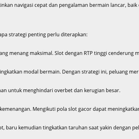
inkan navigasi cepat dan pengalaman bermain lancar, baik
apa strategi penting perlu diterapkan:
uang menang maksimal. Slot dengan RTP tinggi cenderung 
ngkatkan modal bermain. Dengan strategi ini, peluang mer
nan untuk menghindari overbet dan kerugian besar.
 kemenangan. Mengikuti pola slot gacor dapat meningkatka
ot, baru kemudian tingkatkan taruhan saat yakin dengan p