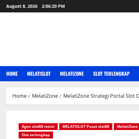
Skip
August 8, 2026
2:06:22 PM
to
content
HOME
MELATISLOT
MELATIZONE
SLOT TERLENGKAP
Home
MelatiZone
MelatiZone Strategi Portal Slot
Agen slot88 resmi
MELATISLOT Pusat slot88
MelatiZone
Slot terlengkap