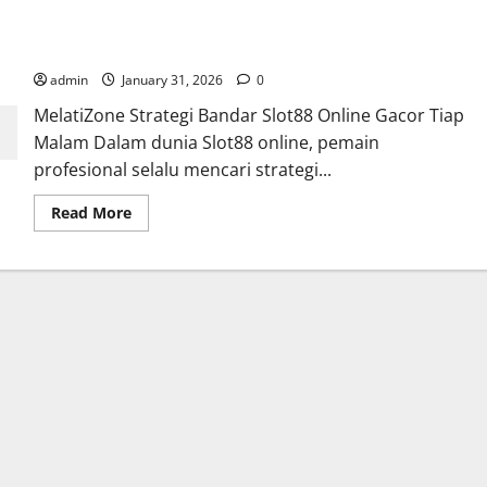
MelatiZone Strategi Bandar Slot88 Online Gacor Tiap Malam
admin
January 31, 2026
0
MelatiZone Strategi Bandar Slot88 Online Gacor Tiap
Malam Dalam dunia Slot88 online, pemain
profesional selalu mencari strategi...
Read
Read More
more
about
MelatiZone
Strategi
Bandar
Slot88
Online
Gacor
Tiap
Malam