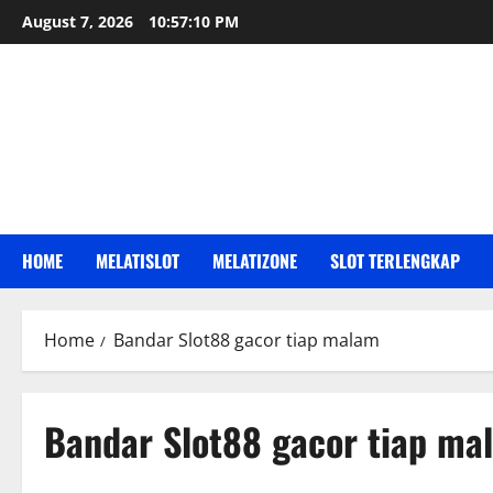
Skip
August 7, 2026
10:57:10 PM
to
content
HOME
MELATISLOT
MELATIZONE
SLOT TERLENGKAP
Home
Bandar Slot88 gacor tiap malam
Bandar Slot88 gacor tiap ma