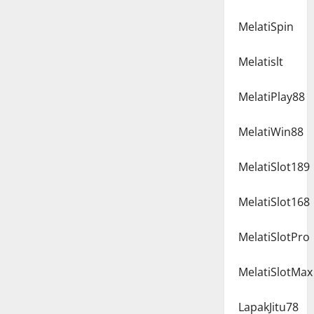
Dan
Cepat
MelatiSpin
Melatislt
MelatiPlay88
MelatiWin88
MelatiSlot189
MelatiSlot168
MelatiSlotPro
MelatiSlotMax
LapakJitu78