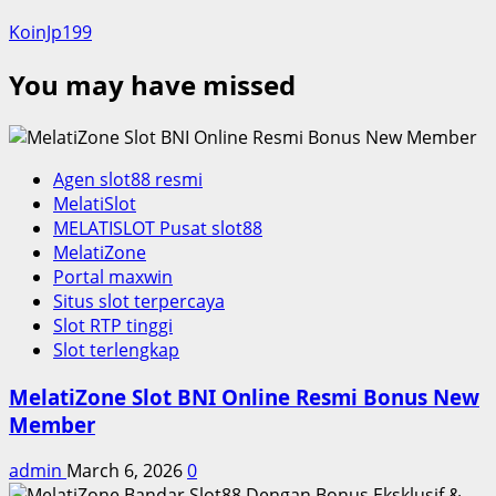
KoinJp199
You may have missed
Agen slot88 resmi
MelatiSlot
MELATISLOT Pusat slot88
MelatiZone
Portal maxwin
Situs slot terpercaya
Slot RTP tinggi
Slot terlengkap
MelatiZone Slot BNI Online Resmi Bonus New
Member
admin
March 6, 2026
0