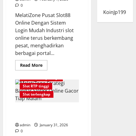
0
KoinJp199
MelatiZone Pusat Slot88
Online Dengan Sistem
Login Mudah Industri slot
online terus berkembang
pesat, menghadirkan
Agen slot88 resmi
berbagai portal...
MELATISLOT Pusat slot88
MelatiZone
Read
Read More
more
Portal maxwin
about
MelatiZone
Situs slot terpercaya
Pusat
Slot88
Slot RTP tinggi
Online
Slot terlengkap
Dengan
Sistem
Login
Mudah
MelatiZone Strategi Bandar
Slot88 Online Gacor Tiap Malam
admin
January 31, 2026
0