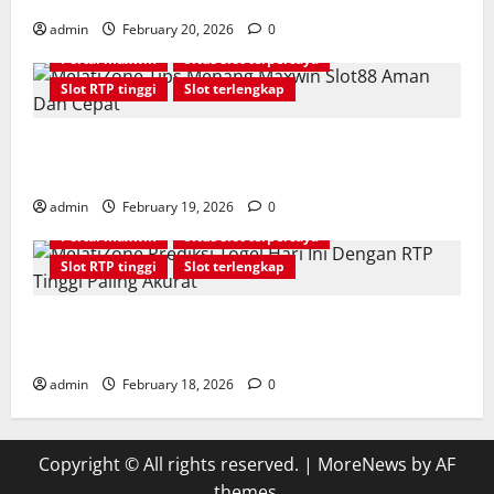
admin
MELATISLOT Pusat slot88
February 20, 2026
MelatiZone
0
Portal maxwin
Situs slot terpercaya
Slot RTP tinggi
Slot terlengkap
MelatiZone Tips Menang Maxwin Slot88 Aman Dan
Cepat
Agen slot88 resmi
MelatiSlot
admin
MELATISLOT Pusat slot88
February 19, 2026
MelatiZone
0
Portal maxwin
Situs slot terpercaya
Slot RTP tinggi
Slot terlengkap
MelatiZone Prediksi Togel Hari Ini Dengan RTP
Tinggi Paling Akurat
admin
February 18, 2026
0
Copyright © All rights reserved.
|
MoreNews
by AF
themes.