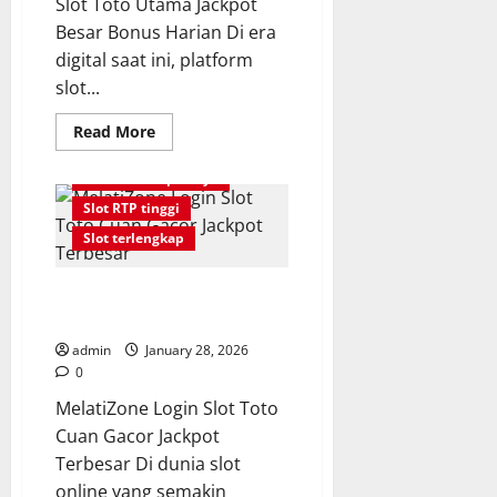
Slot Toto Utama Jackpot
Besar Bonus Harian Di era
digital saat ini, platform
Agen slot88 resmi
slot...
MELATISLOT Pusat slot88
MelatiZone
Read
Read More
more
Portal maxwin
about
MelatiZone
Situs slot terpercaya
Portal
Login
Slot RTP tinggi
Slot
Slot terlengkap
Toto
Utama
Jackpot
Besar
MelatiZone Login Slot Toto Cuan
Bonus
Harian
Gacor Jackpot Terbesar
admin
January 28, 2026
0
MelatiZone Login Slot Toto
Cuan Gacor Jackpot
Terbesar Di dunia slot
online yang semakin
Agen slot88 resmi