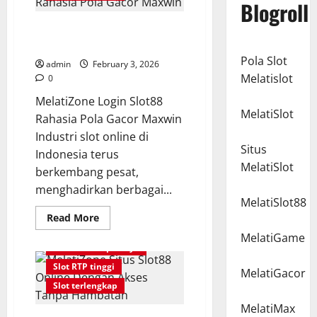
Blogroll
MelatiZone Login Slot88
Rahasia Pola Gacor Maxwin
Pola Slot
admin
February 3, 2026
Melatislot
0
MelatiZone Login Slot88
MelatiSlot
Rahasia Pola Gacor Maxwin
Industri slot online di
Situs
Indonesia terus
MelatiSlot
berkembang pesat,
Agen slot88 resmi
menghadirkan berbagai...
MELATISLOT Pusat slot88
MelatiSlot88
MelatiZone
Read
Read More
more
Portal maxwin
about
MelatiGame
MelatiZone
Situs slot terpercaya
Login
Slot88
Slot RTP tinggi
MelatiGacor
Rahasia
Slot terlengkap
Pola
Gacor
Maxwin
MelatiMax