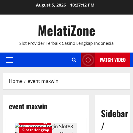
Skip
August 5, 2026
10:27:12 PM
to
content
MelatiZone
Slot Provider Terbaik Casino Lengkap Indonesia
WATCH VIDEO
Primary
Menu
Home
event maxwin
Agen slot88 resmi
MELATISLOT Pusat slot88
MelatiZone
event maxwin
Portal maxwin
Sidebar
Situs slot terpercaya
/
Slot RTP tinggi
Slot terlengkap