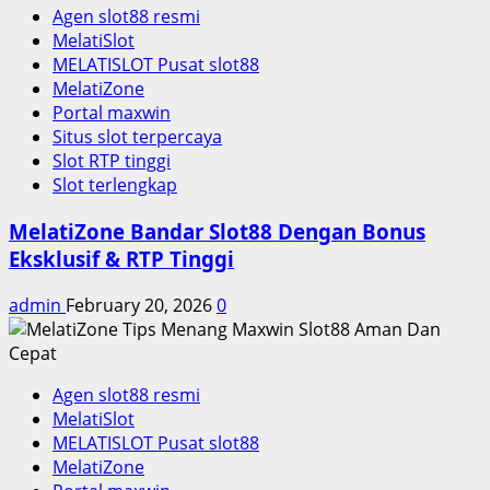
Agen slot88 resmi
MelatiSlot
MELATISLOT Pusat slot88
MelatiZone
Portal maxwin
Situs slot terpercaya
Slot RTP tinggi
Slot terlengkap
MelatiZone Bandar Slot88 Dengan Bonus
Eksklusif & RTP Tinggi
admin
February 20, 2026
0
Agen slot88 resmi
MelatiSlot
MELATISLOT Pusat slot88
MelatiZone