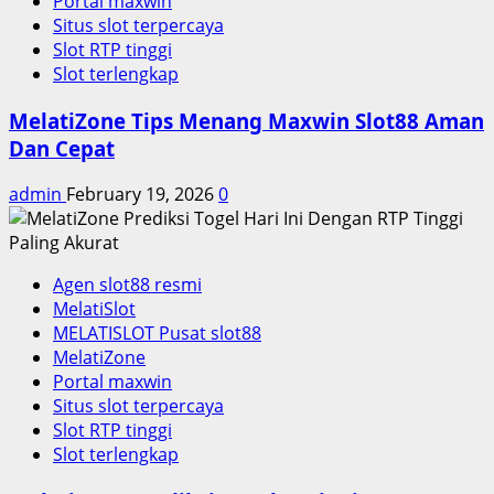
Portal maxwin
Situs slot terpercaya
Slot RTP tinggi
Slot terlengkap
MelatiZone Tips Menang Maxwin Slot88 Aman
Dan Cepat
admin
February 19, 2026
0
Agen slot88 resmi
MelatiSlot
MELATISLOT Pusat slot88
MelatiZone
Portal maxwin
Situs slot terpercaya
Slot RTP tinggi
Slot terlengkap