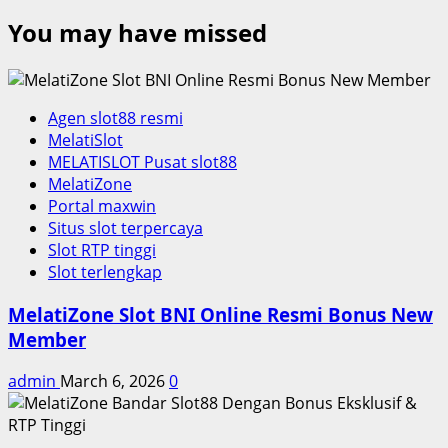
You may have missed
Agen slot88 resmi
MelatiSlot
MELATISLOT Pusat slot88
MelatiZone
Portal maxwin
Situs slot terpercaya
Slot RTP tinggi
Slot terlengkap
MelatiZone Slot BNI Online Resmi Bonus New
Member
admin
March 6, 2026
0