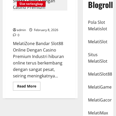
Blogroll
Slot terlengkap
MelatiZone Bandar Slot88
Pola Slot
Online Dengan Casino Premium
Melatislot
admin
February 8, 2026
0
MelatiSlot
MelatiZone Bandar Slot88
Online Dengan Casino
Situs
Premium Industri hiburan
MelatiSlot
online terus berkembang
dengan sangat pesat,
MelatiSlot88
seiring meningkatnya...
Read
Read More
MelatiGame
more
about
MelatiZone
MelatiGacor
Bandar
Slot88
Online
Dengan
MelatiMax
Casino