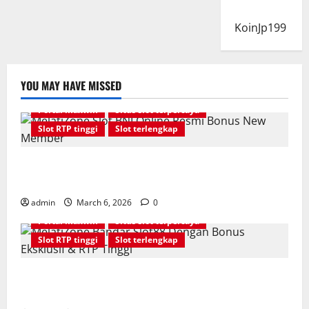
KoinJp199
Agen slot88 resmi
MelatiSlot
YOU MAY HAVE MISSED
MELATISLOT Pusat slot88
MelatiZone
Portal maxwin
Situs slot terpercaya
Slot RTP tinggi
Slot terlengkap
MelatiZone Slot BNI Online Resmi Bonus New
Member
Agen slot88 resmi
MelatiSlot
admin
MELATISLOT Pusat slot88
March 6, 2026
0
MelatiZone
Portal maxwin
Situs slot terpercaya
Slot RTP tinggi
Slot terlengkap
MelatiZone Bandar Slot88 Dengan Bonus Eksklusif &
RTP Tinggi
Agen slot88 resmi
MelatiSlot