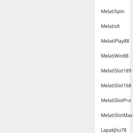
Premium
MelatiSpin
Melatislt
MelatiPlay88
MelatiWin88
MelatiSlot189
MelatiSlot168
MelatiSlotPro
MelatiSlotMax
LapakJitu78