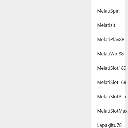
Dengan
Game
Terpopuler
MelatiSpin
Melatislt
MelatiPlay88
MelatiWin88
MelatiSlot189
MelatiSlot168
MelatiSlotPro
MelatiSlotMax
LapakJitu78