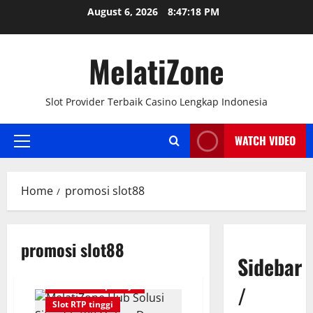
Skip
August 6, 2026
8:47:18 PM
to
content
MelatiZone
Slot Provider Terbaik Casino Lengkap Indonesia
WATCH VIDEO
Primary
Menu
Home
promosi slot88
Agen slot88 resmi
MELATISLOT Pusat slot88
promosi slot88
MelatiZone
Sidebar
Portal maxwin
Situs slot terpercaya
/
Slot RTP tinggi