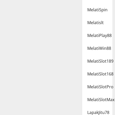
MelatiSpin
Melatislt
MelatiPlay88
MelatiWin88
MelatiSlot189
MelatiSlot168
MelatiSlotPro
MelatiSlotMax
LapakJitu78