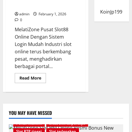
Dengan Sistem Login Mudah
KoinJp199
admin
February 1, 2026
0
MelatiZone Pusat Slot88
Online Dengan Sistem
Login Mudah Industri slot
online terus berkembang
pesat, menghadirkan
berbagai portal...
Read
Read More
more
about
MelatiZone
Pusat
Slot88
Online
Dengan
Agen slot88 resmi
MelatiSlot
Sistem
YOU MAY HAVE MISSED
Login
MELATISLOT Pusat slot88
MelatiZone
Mudah
Portal maxwin
Situs slot terpercaya
Slot RTP tinggi
Slot terlengkap