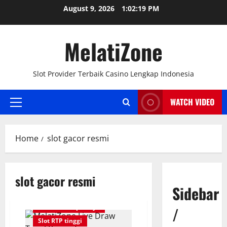
Skip
August 9, 2026
1:02:20 PM
to
content
MelatiZone
Slot Provider Terbaik Casino Lengkap Indonesia
WATCH VIDEO
Primary
Menu
Home
slot gacor resmi
Agen slot88 resmi
MelatiSlot
MELATISLOT Pusat slot88
slot gacor resmi
MelatiZone
Sidebar
Portal maxwin
Situs slot terpercaya
/
Slot RTP tinggi