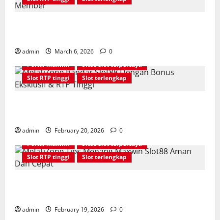
MelatiZone Slot BNI Online Resmi Bonus New
Member
Agen slot88 resmi
MelatiSlot
admin
MELATISLOT Pusat slot88
March 6, 2026
0
MelatiZone
Portal maxwin
Situs slot terpercaya
Slot RTP tinggi
Slot terlengkap
MelatiZone Bandar Slot88 Dengan Bonus Eksklusif &
RTP Tinggi
Agen slot88 resmi
MelatiSlot
admin
MELATISLOT Pusat slot88
February 20, 2026
MelatiZone
0
Portal maxwin
Situs slot terpercaya
Slot RTP tinggi
Slot terlengkap
MelatiZone Tips Menang Maxwin Slot88 Aman Dan
Cepat
Agen slot88 resmi
MelatiSlot
admin
MELATISLOT Pusat slot88
February 19, 2026
MelatiZone
0