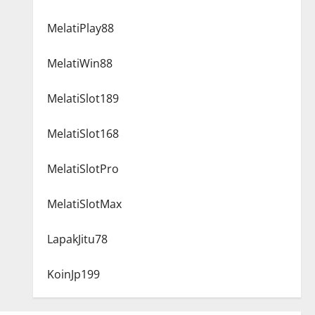
MelatiPlay88
MelatiWin88
MelatiSlot189
MelatiSlot168
MelatiSlotPro
MelatiSlotMax
LapakJitu78
KoinJp199