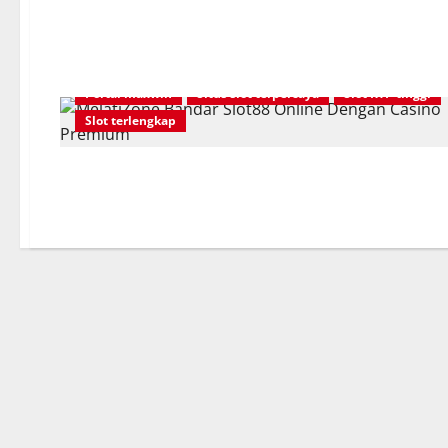
Agen slot88 resmi
MelatiSlot
MELATISLOT Pusat slot88
MelatiZone
Portal maxwin
Situs slot terpercaya
Slot RTP tinggi
Slot terlengkap