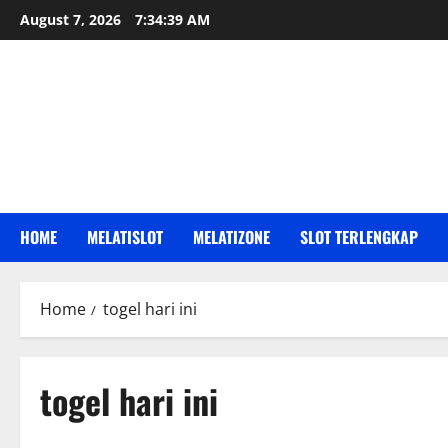
Skip
August 7, 2026
7:34:39 AM
to
content
HOME
MELATISLOT
MELATIZONE
SLOT TERLENGKAP
Home
togel hari ini
togel hari ini