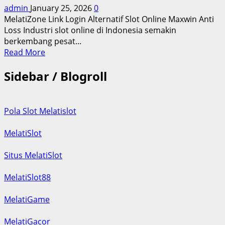
admin
January 25, 2026
0
MelatiZone Link Login Alternatif Slot Online Maxwin Anti
Loss Industri slot online di Indonesia semakin
berkembang pesat...
Read
Read More
more
Sidebar / Blogroll
about
MelatiZone
Link
Login
Pola Slot Melatislot
Alternatif
Slot
MelatiSlot
Online
Maxwin
Situs MelatiSlot
Anti
Loss
MelatiSlot88
MelatiGame
MelatiGacor