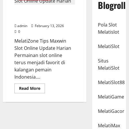
Blogroll
MelatiZone Tips Maxwin Slot
Online Update Harian
Pola Slot
admin
February 13, 2026
Melatislot
0
MelatiZone Tips Maxwin
MelatiSlot
Slot Online Update Harian
Permainan slot online
Situs
terus menjadi favorit di
MelatiSlot
kalangan pemain
Indonesia....
MelatiSlot88
Read
Read More
more
about
MelatiGame
MelatiZone
Tips
Maxwin
MelatiGacor
Slot
Online
Update
Harian
MelatiMax