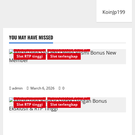
KoinJp199
Agen slot88 resmi
MelatiSlot
YOU MAY HAVE MISSED
MELATISLOT Pusat slot88
MelatiZone
Portal maxwin
Situs slot terpercaya
Slot RTP tinggi
Slot terlengkap
MelatiZone Slot BNI Online Resmi Bonus New
Member
Agen slot88 resmi
MelatiSlot
admin
MELATISLOT Pusat slot88
March 6, 2026
0
MelatiZone
Portal maxwin
Situs slot terpercaya
Slot RTP tinggi
Slot terlengkap
MelatiZone Bandar Slot88 Dengan Bonus Eksklusif &
RTP Tinggi
Agen slot88 resmi
MelatiSlot