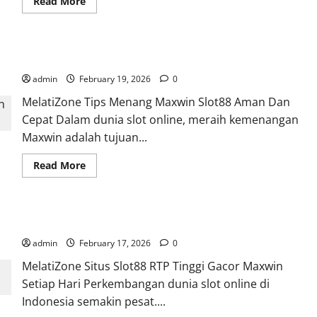
Read
Read More
more
about
MelatiZone
Bandar
Slot88
MelatiZone Tips Menang Maxwin Slot88 Aman Dan Cepat
Dengan
Bonus
admin
February 19, 2026
Eksklusif
0
&
RTP
MelatiZone Tips Menang Maxwin Slot88 Aman Dan
Tinggi
Cepat Dalam dunia slot online, meraih kemenangan
Maxwin adalah tujuan...
Read
Read More
more
about
MelatiZone
Tips
Menang
MelatiZone Situs Slot88 RTP Tinggi Gacor Maxwin Setiap Hari
Maxwin
Slot88
admin
February 17, 2026
Aman
0
Dan
Cepat
MelatiZone Situs Slot88 RTP Tinggi Gacor Maxwin
Setiap Hari Perkembangan dunia slot online di
Indonesia semakin pesat....