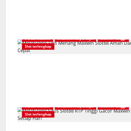
Agen slot88 resmi
MelatiSlot
MELATISLOT Pusat slot88
MelatiZone
Portal maxwin
Situs slot terpercaya
Slot RTP tinggi
Slot terlengkap
Agen slot88 resmi
MelatiSlot
MELATISLOT Pusat slot88
MelatiZone
Portal maxwin
Situs slot terpercaya
Slot RTP tinggi
Slot terlengkap