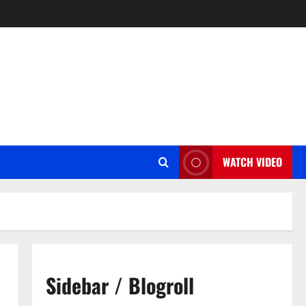
WATCH VIDEO
Sidebar / Blogroll