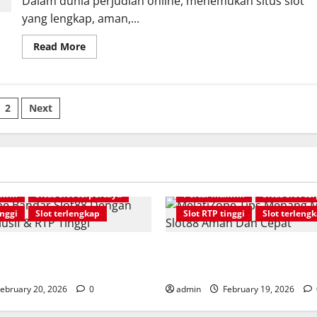
Dalam dunia perjudian online, menemukan situs slot
yang lengkap, aman,...
Read
Read More
more
about
MelatiZone
Situs
Slot88
sts
Online
2
Next
Lengkap
Semua
ination
Fitur
88 resmi
MelatiSlot
Agen slot88 resmi
MelatiSlo
T Pusat slot88
MelatiZone
MELATISLOT Pusat slot88
M
xwin
Situs slot terpercaya
Portal maxwin
Situs slot te
inggi
Slot terlengkap
Slot RTP tinggi
Slot terleng
 Bandar Slot88 Dengan Bonus
MelatiZone Tips Menang Max
 RTP Tinggi
Aman Dan Cepat
ebruary 20, 2026
0
admin
February 19, 2026