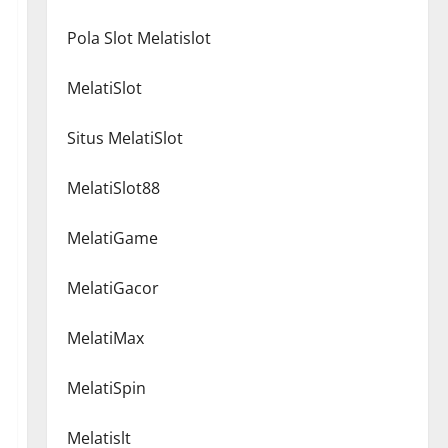
Pola Slot Melatislot
MelatiSlot
Situs MelatiSlot
MelatiSlot88
MelatiGame
MelatiGacor
MelatiMax
MelatiSpin
Melatislt